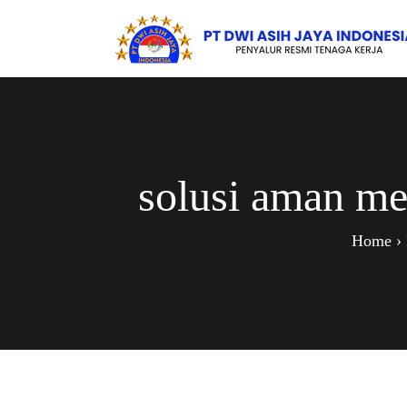
solusi aman m
Home
›