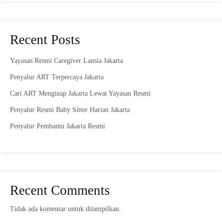
Recent Posts
Yayasan Resmi Caregiver Lansia Jakarta
Penyalur ART Terpercaya Jakarta
Cari ART Menginap Jakarta Lewat Yayasan Resmi
Penyalur Resmi Baby Sitter Harian Jakarta
Penyalur Pembantu Jakarta Resmi
Recent Comments
Tidak ada komentar untuk ditampilkan.