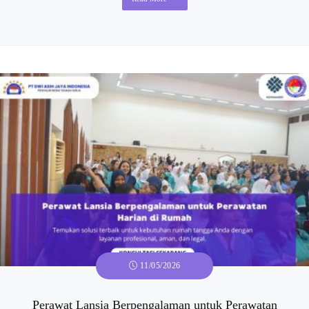
11/05/2026
Perawat Lansia Berpengalaman untuk Perawatan