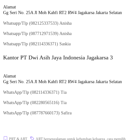
Alamat
Gg Seri No. 25A Jl Moh Kahfi RT2 RW4 Jagakarsa Jakarta Selatan
Whatsapp/Tlp (
082125337533
) Anisha
Whatsapp/Tlp (
087712971539
) Anisha
Whatsapp/Tlp (
082114336371
) Saskia
Kantor PT Dwi Asih Jaya Indonesia Jagakarsa 3
Alamat
Gg Seri No. 25A Jl Moh Kahfi RT2 RW4 Jagakarsa Jakarta Selatan
WhatsApp/Tlp (
082114336371
) Tia
WhatsApp/Tlp (
082280565116
) Tia
WhatsApp/Tlp (
087787660173
) Safira
PRT & ART
ART berpengalaman untuk kebutuhan keluarga
,
cara memilih