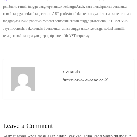
pembantu rumah tangga yang tepat untuk keluarga Anda
,
cara mendapatkan pembantu
rumah tangga berkualitas
,
ciri-ciri ART profesional dan terpercaya
,
kriteria asisten rumah
tangga yang baik
,
panduan mencari pembantu rumah tangga profesional
,
PT Dwi Asih
Jaya Indonesia
,
rekomendasi pembantu rumah tangga untuk keluarga
,
solusi memilih
tenaga rumah tangga yang tepat
,
tips memilih ART terpercaya
dwiasih
https://www.dwiasih.co.id
Leave a Comment
Alamat email Anda tidak akan dipublikasikan.
Ruas yang wajib ditandai
*