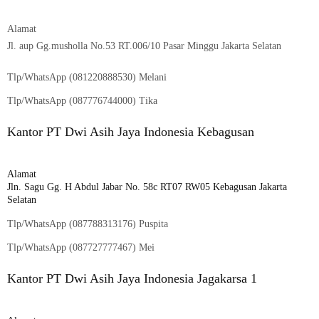
Alamat
Jl. aup Gg.musholla No.53 RT.006/10 Pasar Minggu Jakarta Selatan
Tlp/WhatsApp (
081220888530
) Melani
Tlp/WhatsApp (
087776744000
) Tika
Kantor PT Dwi Asih Jaya Indonesia Kebagusan
Alamat
Jln. Sagu Gg. H Abdul Jabar No. 58c RT07 RW05 Kebagusan Jakarta
Selatan
Tlp/WhatsApp (
087788313176
) Puspita
Tlp/WhatsApp (
087727777467
) Mei
Kantor PT Dwi Asih Jaya Indonesia Jagakarsa 1