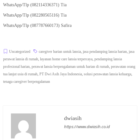
WhatsApp/Tlp (
082114336371
) Tia
WhatsApp/Tlp (
082280565116
) Tia
WhatsApp/Tlp (
087787660173
) Safira
Uncategorized
caregiver harian untuk lansia
,
jasa pendamping lansia harian
,
jasa
perawat lansia di rumah
,
layanan home care lansia terpercaya
,
pendamping lansia
profesional harian
,
perawat lansia berpengalaman untuk harian di rumah
,
perawatan orang
tua lanjut usia di rumah
,
PT Dwi Asih Jaya Indonesia
,
solusi perawatan lansia keluarga
,
tenaga caregiver berpengalaman
dwiasih
https://www.dwiasih.co.id